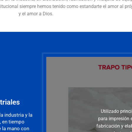
stitucional siempre hemos tenido como estandarte el amor al pr
y el amor a Dios.
riales
Utilizado prin
 industria y la
para impresión e
, en tiempo
fabricación y el
de la mano con