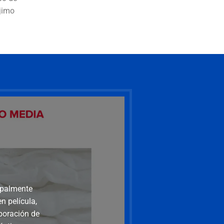
ójimo
cipalmente
n película,
u
aboración de