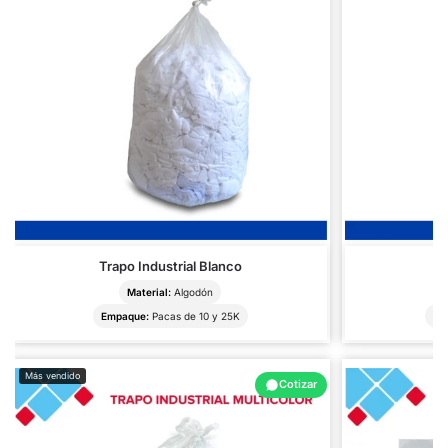
Trapo Industrial Blanco
Tr
Material:
Algodón
Empaque:
Pacas de 10 y 25K
Em
Más vendido
Cotizar