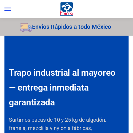
Envíos Rápidos a todo México
Trapo industrial al mayoreo
— entrega inmediata
garantizada
Surtimos pacas de 10 y 25 kg de algodón,
franela, mezclilla y nylon a fábricas,