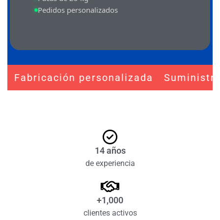
Pedidos personalizados
abricación personalizada
Suministro gar
-
14 años
de experiencia
+1,000
clientes activos