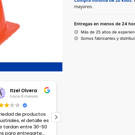
Compra mínima de 20 kilos:
P
mayoreo.
Entregas en menos de 24 hor
Más de 25 años de experien
Somos fabricantes y distribu
Lili Lopez
hace 1 año
hace 1 año
Venden productos que
Tienen excelente
no en cualquier lado
variedad de materia
encuentras, el único
atención que me d
detalle es que no hay
fue maravillosa. Gr