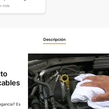
lugar para estacionar, en
por estar al pie del
Leer más
Leer más
la calle casi no hay
cañón conmigo!!!!!!
porque hay estradas
para casas, muy
complicado en horas
pico!
Descripción
to
cables
legancia? Es