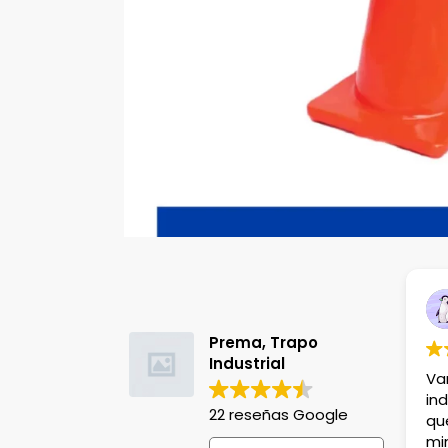
Itzel Olvera
hace 8 meses
Prema, Trapo
Industrial
Variedad de productos
industriales, el detalle es
22 reseñas Google
que tardan entre 30-50
mins para entregarte