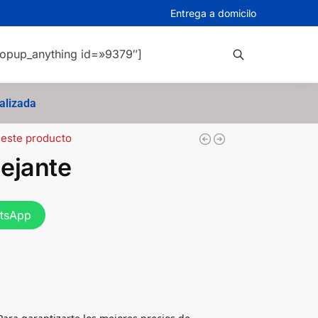
Entrega a domicilo
opup_anything id=»9379″]
Buscar
alizada
 este producto
lejante
atsApp