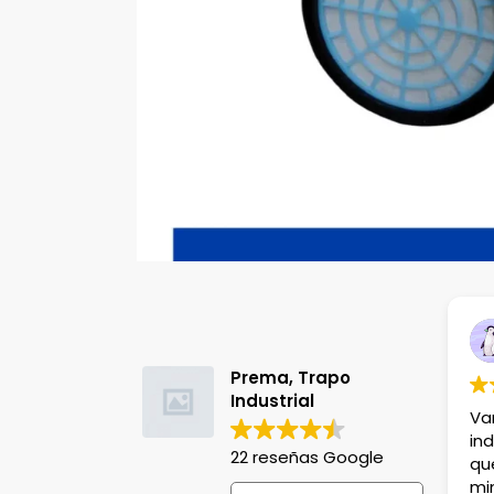
Itzel Olvera
hace 8 meses
Prema, Trapo
Industrial
Variedad de product
industriales, el detall
22 reseñas Google
que tardan entre 30
mins para entregart