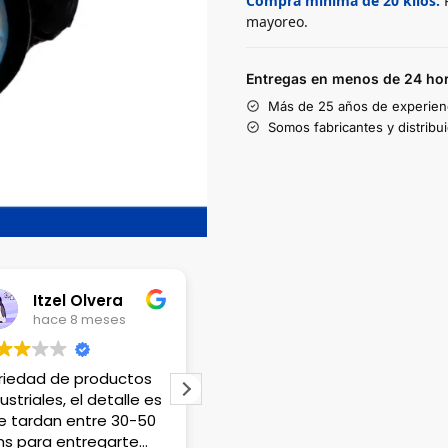
Compra mínima de 20 kilos:
P
mayoreo.
Entregas en menos de 24 hor
Más de 25 años de experien
Somos fabricantes y distribu
Lili Lopez
hace 1 año
hace 1 a
os
Venden productos que
Tienen excelen
e es
no en cualquier lado
variedad de mat
-50
encuentras, el único
atención que m
e
detalle es que no hay
fue maravillosa