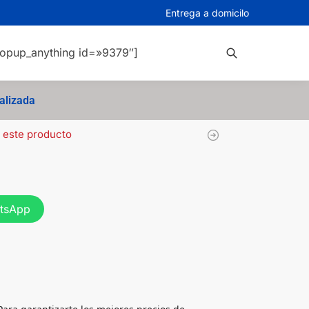
Entrega a domicilo
opup_anything id=»9379″]
Buscar
alizada
 este producto
atsApp