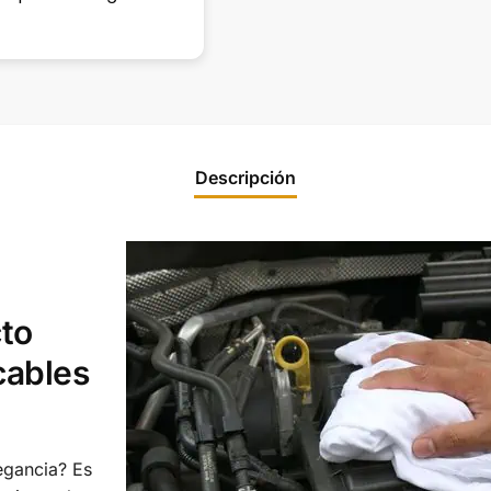
lugar para estacionar, en
por estar al pie
Leer más
Leer más
la calle casi no hay
cañón conmigo!!!
porque hay estradas
para casas, muy
complicado en horas
pico!
Descripción
to
cables
legancia? Es