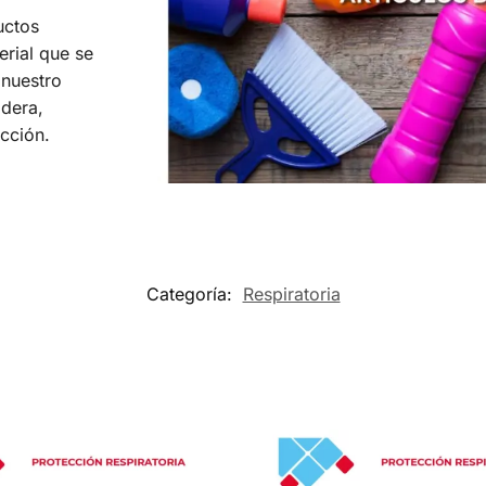
uctos
erial que se
 nuestro
dera,
acción.
Categoría:
Respiratoria