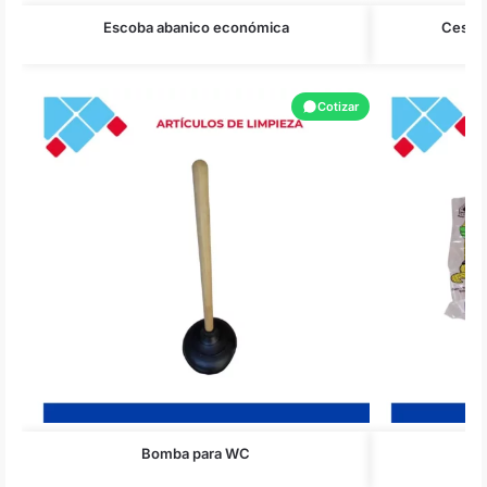
Escoba abanico económica
Cesto 
Cotizar
Bomba para WC
E