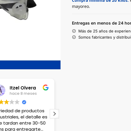
Compra mínima de 20 kilos:
P
mayoreo.
Entregas en menos de 24 hor
Más de 25 años de experien
Somos fabricantes y distribu
Lili Lopez
Karen Romero
hace 1 año
hace 1 año
nden productos que
Tienen excelente
 en cualquier lado
variedad de material y la
uentras, el único
atención que me dieron
talle es que no hay
fue maravillosa. Gracias