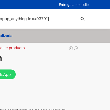
Entrega a domicilo
opup_anything id=»9379″]
Buscar
alizada
 este producto
n
atsApp