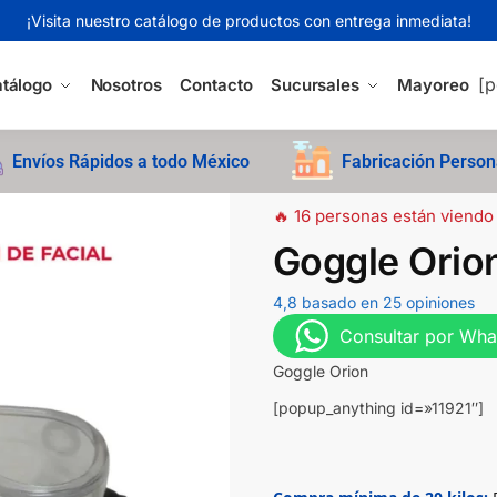
¡Visita nuestro catálogo de productos con entrega inmediata!
[p
tálogo
Nosotros
Contacto
Sucursales
Mayoreo
Envíos Rápidos a todo México
Fabricación Person
🔥 16 personas están viendo
Goggle Orio
4,8 basado en 25 opiniones
Consultar por Wh
Goggle Orion
[popup_anything id=»11921″]