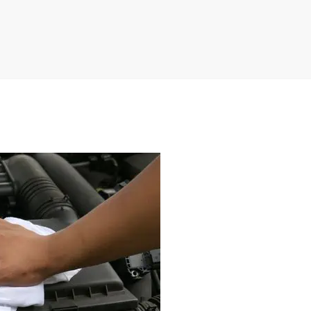
buena calidad en sus
Leer más
productos, son una
empresa con precios
bastante accesibles.
excelente trato..