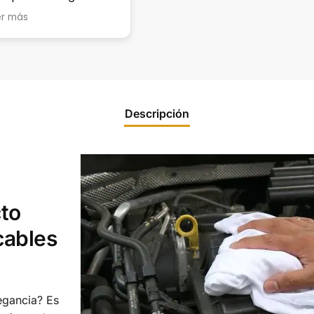
ar para estacionar, en
por estar al pie del
er más
Leer más
calle casi no hay
cañón conmigo!!!!!!!
rque hay estradas
ra casas, muy
mplicado en horas
o!
Descripción
to
cables
legancia? Es