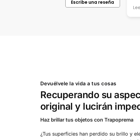
Escribe una reseña
tus productos.
lug
Leer más
Le
la 
po
pa
co
pic
Devuélvele la vida a tus cosas
Recuperando su aspec
original y lucirán impe
Haz brillar tus objetos con Trapoprema
¿Tus superficies han perdido su brillo y e