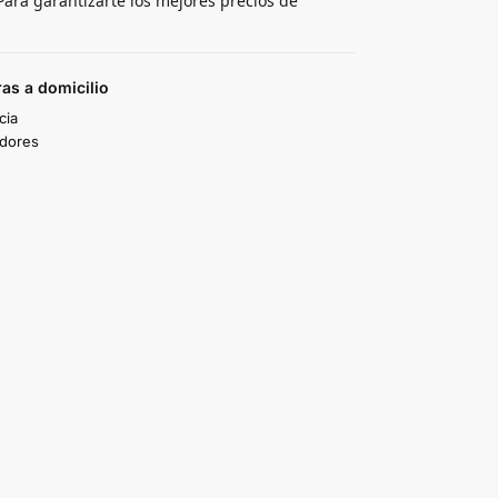
ara garantizarte los mejores precios de
as a domicilio
cia
idores
TAIGOV
Paola Reyes
hace 3 años
hace 3 años
Buenos precios, buena
son muy amables, tiene
atención.
un buen y súper rápido
servicio!!
Además tienen muy