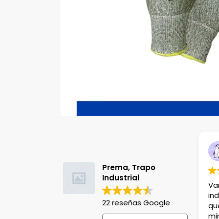
Itzel Olvera
hace 8 meses
Prema, Trapo
Industrial
Variedad de producto
industriales, el detalle 
22 reseñas Google
que tardan entre 30-5
mins para entregarte