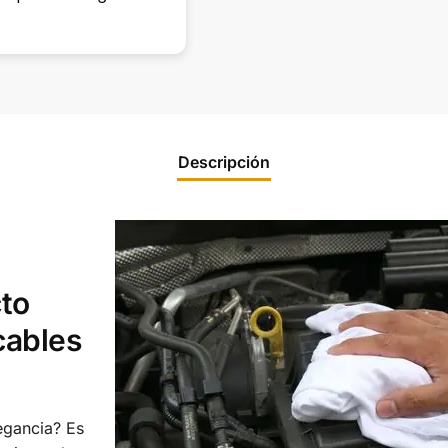
lugar para estacionar, en
por estar al pie d
Leer más
Leer más
la calle casi no hay
cañón conmigo!!!!!
porque hay estradas
para casas, muy
complicado en horas
pico!
Descripción
to
cables
legancia? Es