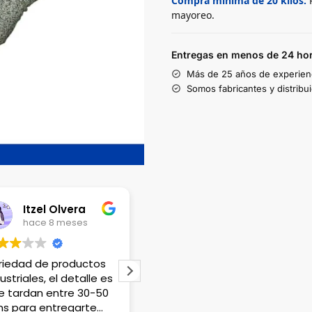
Compra mínima de 20 kilos:
P
mayoreo.
Entregas en menos de 24 hor
Más de 25 años de experien
Somos fabricantes y distribu
Lili Lopez
hace 1 año
hace 1 año
s
Venden productos que
Tienen excelente
es
no en cualquier lado
variedad de mater
0
encuentras, el único
atención que me 
detalle es que no hay
fue maravillosa. 