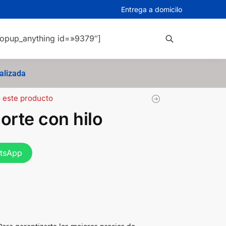
Entrega a domicilo
opup_anything id=»9379″]
Buscar
alizada
 este producto
orte con hilo
atsApp