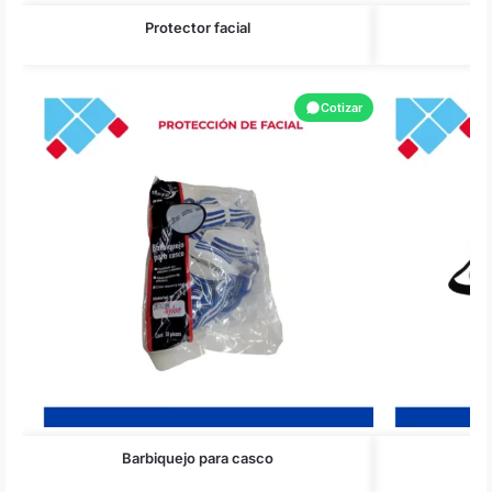
Protector facial
Le
Cotizar
Barbiquejo para casco