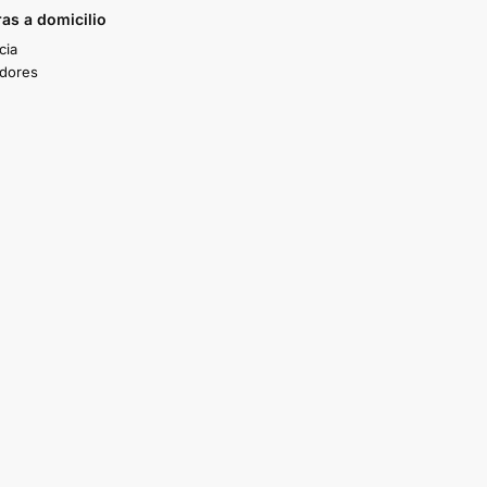
as a domicilio
cia
idores
TAIGOV
Paola Reyes
hace 3 años
hace 3 años
Buenos precios, buena
son muy amables, t
atención.
un buen y súper ráp
servicio!!
Además tienen muy