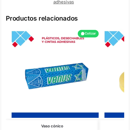
adhesivas
Productos relacionados
Cotizar
Vaso cónico
C