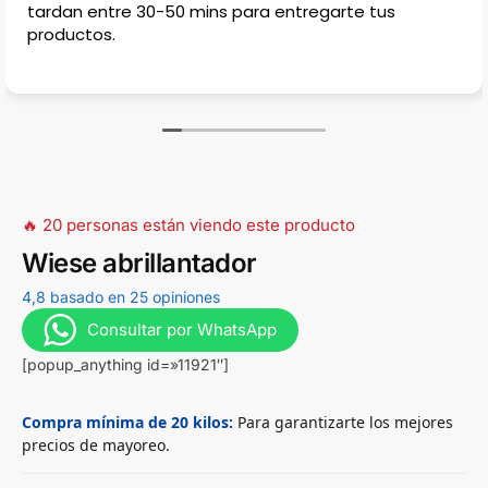
 tus
encuentras, el único detalle es que no ha
estacionar, en la calle casi no hay porqu
estradas para casas, muy complicado en
🔥 20 personas están viendo este producto
Wiese abrillantador
4,8 basado en 25 opiniones
Consultar por WhatsApp
[popup_anything id=»11921″]
Compra mínima de 20 kilos:
Para garantizarte los mejores
precios de mayoreo.