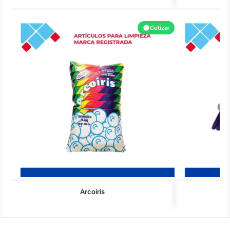
Cotizar
Arcoiris
C