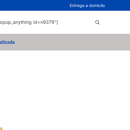
Entrega a domicilo
opup_anything id=»9379″]
Buscar
alizada