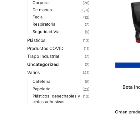
Corporal
(28)
De manos
(54)
Facial
(12)
Respiratoria
(7)
Seguridad Vial
(9)
Plásticos
(10)
Productos COVID
(11)
Trapo Industrial
(7)
Uncategorized
(2)
Varios
(41)
Cafetería
(8)
Bota In
Papelería
(23)
Plásticos, desechables y
(10)
cintas adhesivas